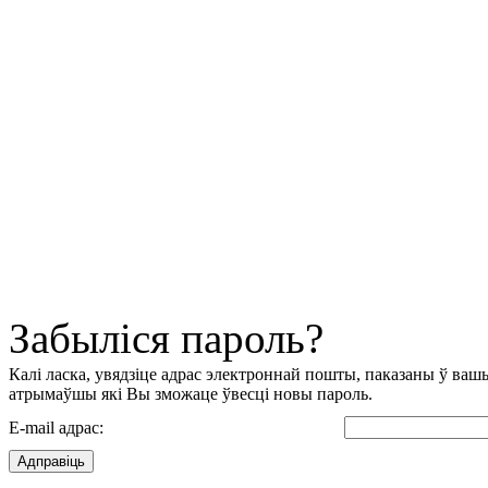
Забыліся пароль?
Калі ласка, увядзіце адрас электроннай пошты, паказаны ў ваш
атрымаўшы які Вы зможаце ўвесці новы пароль.
E-mail адрас:
Адправіць