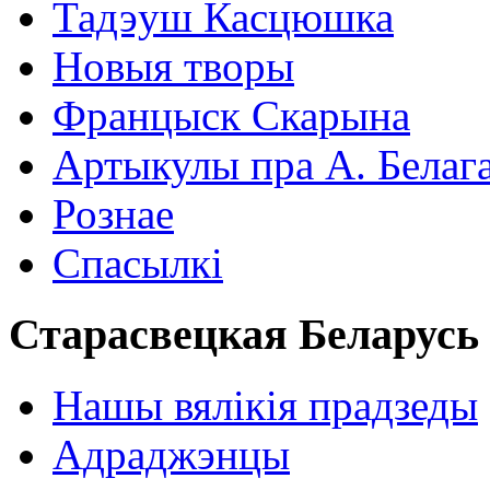
Тадэуш Касцюшка
Новыя творы
Францыск Скарына
Артыкулы пра А. Белаг
Рознае
Спасылкі
Старасвецкая Беларусь
Нашы вялікія прадзеды
Адраджэнцы