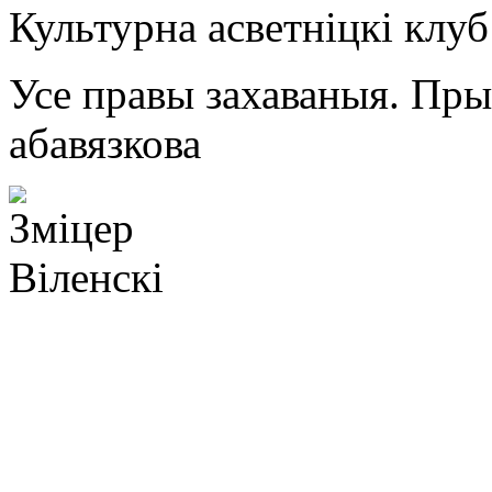
Культурна асветнiцкi клу
Усе правы захаваныя. Пр
абавязкова