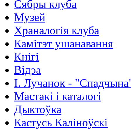
Сябры клуба
Музей
Храналогія клуба
Камітэт ушанавання
Кнігі
Відэа
І. Лучанок - "Спадчына
Мастакі i каталогi
Дыктоўка
Кастусь Каліноўскі