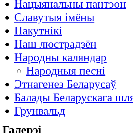
Нацыянальны пантэон
Славутыя імёны
Пакутнікі
Наш люстрадзён
Народны каляндар
Народныя песні
Этнагенез Беларусаў
Балады Беларускага шл
Грунвальд
Галерэі