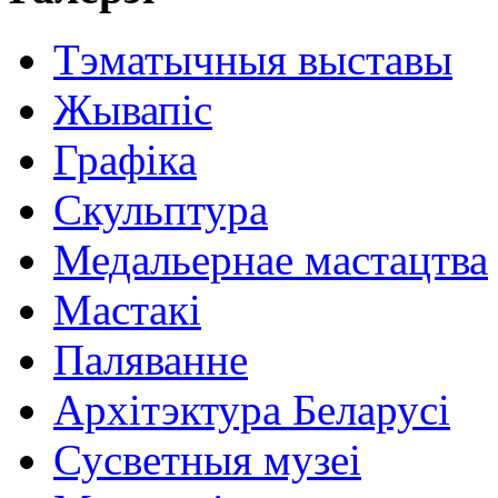
Тэматычныя выставы
Жывапіс
Графіка
Скульптура
Медальернае мастацтва
Мастакі
Паляванне
Архітэктура Беларусі
Сусветныя музеі