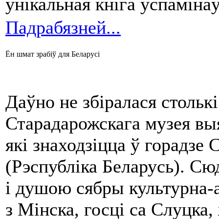
ўнікальная кніга ўспамінаў
Падрабязней...
Ён шмат зрабіў для Беларусі
Даўно не збіралася стольк
Старадарожскага музея вы
які знаходзіцца ў горадзе
(Рэспубліка Беларусь). С
і душою сябры культурна-
з Мінска, госці са Слуцка