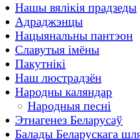
Нашы вялікія прадзеды
Адраджэнцы
Нацыянальны пантэон
Славутыя імёны
Пакутнікі
Наш люстрадзён
Народны каляндар
Народныя песні
Этнагенез Беларусаў
Балады Беларускага шл