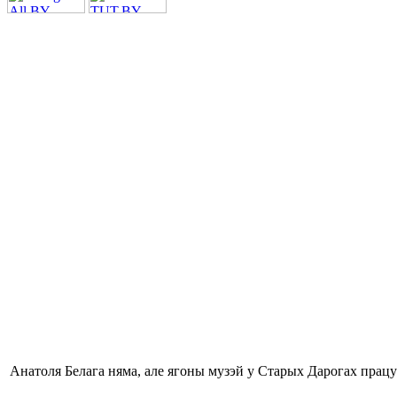
Анатоля Белага няма, але ягоны музэй у Старых Дарогах працу