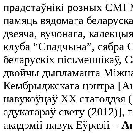
прадстаўнікі розных СМІ 
памяць вядомага беларуска
дзеяча, вучонага, калекцы
клуба “Спадчына”, сябра 
беларускіх пісьменнікаў, 
двойчы дыпламанта Міжна
Кембрыджскага цэнтра [Ан
навукоўцаў ХХ стагоддзя 
адукатараў свету (2012)],
акадэміі навук Еўразіі –
Ан