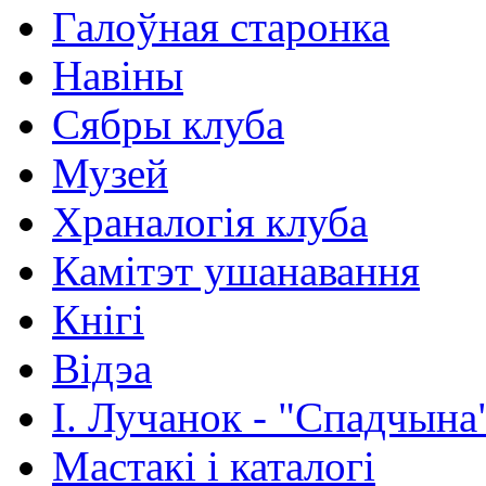
Галоўная старонка
Навіны
Сябры клуба
Музей
Храналогія клуба
Камітэт ушанавання
Кнігі
Відэа
І. Лучанок - "Спадчына
Мастакі i каталогi