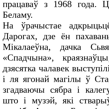
працаваў з 1968 года. Ц
Беламу.
На ўрачыстае адкрыць
Дарогах, дзе ён пахаван
Мікалаеўна, дачка Сьв
«Спадчына», краязнаўц
дзясятка чалавек выступіл
і ля ягонай магілы ў Ст
згадваючы сябра і калег
што і музэй, які ствар