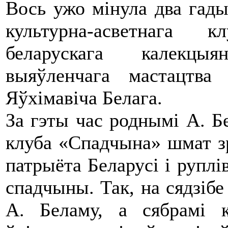
Вось ужо мінула два гады 
культурна-асветнага 
беларускага калекцыя
выяўленчага мастацтв
Яўхімавіча Белага.
За гэты час роднымі А. Бе
клуба «Спадчына» шмат з
патрыёта Беларусі і руплі
спадчыны. Так, на сядзіб
А. Беламу, а сябрамі 