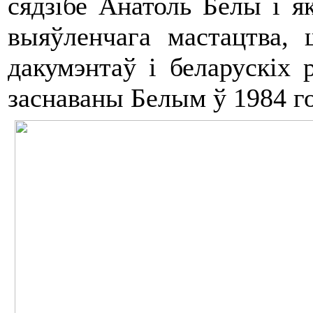
сядзібе Анатоль Белы і я
выяўленчага мастацтва, 
дакумэнтаў і беларускіх 
заснаваны Белым ў 1984 го