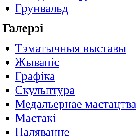
Грунвальд
Галерэі
Тэматычныя выставы
Жывапіс
Графіка
Скульптура
Медальернае мастацтва
Мастакі
Паляванне