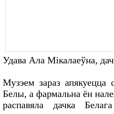
Удава Ала Мікалаеўна, дач
Музэем зараз апякуецца 
Белы, а фармальна ён нал
распавяла дачка Белаг