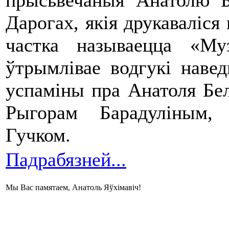
прысьвечаныя Анатолю 
Дарогах, якія друкаваліся
частка называецца «Му
ўтрымлівае водгукі наве
успаміны пра Анатоля Бе
Рыгорам Барадуліным,
Гучком.
Падрабязней...
Мы Вас памятаем, Анатоль Яўхімавіч!