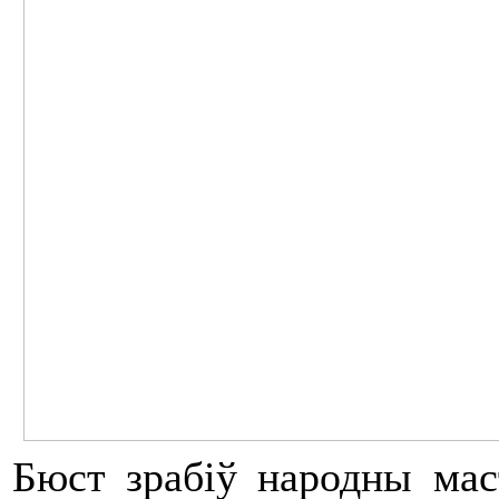
Бюст зрабіў народны мас