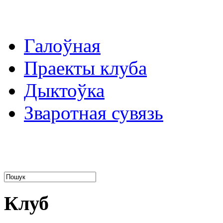
Галоўная
Праекты клуба
Дыктоўка
Зваротная сувязь
Божа Барані Беларусь!
Ларыса Генiюш
Клуб