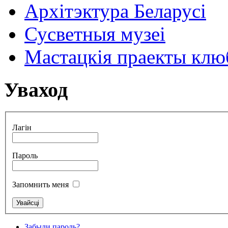
Архітэктура Беларусі
Сусветныя музеі
Мастацкія праекты клюб
Уваход
Лагін
Пароль
Запомнить меня
Забыли пароль?