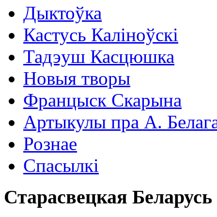
Дыктоўка
Кастусь Каліноўскі
Тадэуш Касцюшка
Новыя творы
Францыск Скарына
Артыкулы пра А. Белаг
Рознае
Спасылкі
Старасвецкая Беларусь