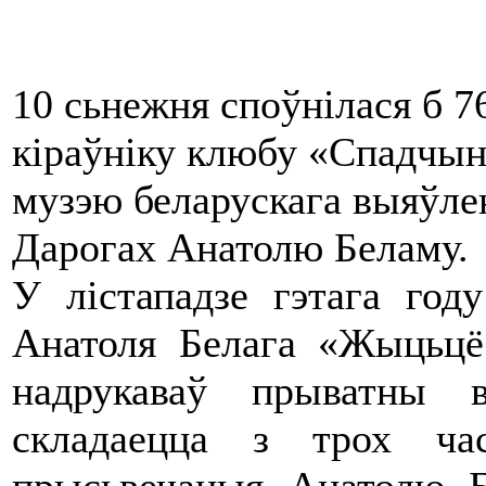
10 сьнежня споўнілася б 
кіраўніку клюбу «Спадчын
музэю беларускага выяўле
Дарогах Анатолю Беламу.
У лістападзе гэтага год
Анатоля Белага «Жыцьцё
надрукаваў прыватны 
складаецца з трох ча