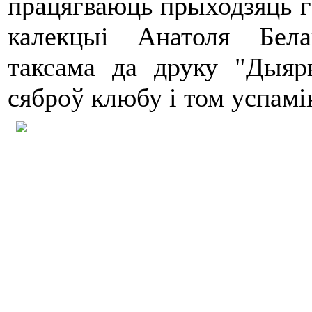
працягваюць прыходзяць гр
калекцыі Анатоля Бела
таксама да друку "Ды
сяброў клюбу і том успамі