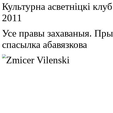
Культурна асветнiцкi клу
2011
Усе правы захаваныя. Пр
спасылка абавязкова