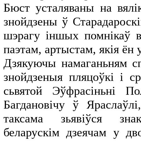
Бюст усталяваны на вялі
знойдзены ў Старадароскі
шэрагу іншых помнікаў 
паэтам, артыстам, якія ён 
Дзякуючы намаганьням сп
знойдзеныя пляцоўкі і ср
сьвятой Эўфрасіньні П
Багдановічу ў Яраслаўл
таксама зьявіўся зна
беларускім дзеячам у д