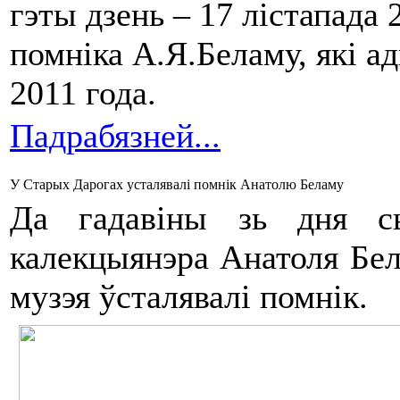
гэты дзень – 17 лістапада
помніка А.Я.Беламу, які а
2011 года.
Падрабязней...
У Старых Дарогах усталявалі помнік Анатолю Беламу
Да гадавіны зь дня сьм
калекцыянэра Анатоля Бела
музэя ўсталявалі помнік.