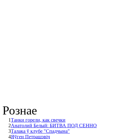
Рознае
1
Танки горели, как свечки
2
Анатолий Белый: БИТВА ПОД СЕННО
3
Талака ў клубе "Спадчына"
4
Яўген Петрашэвіч