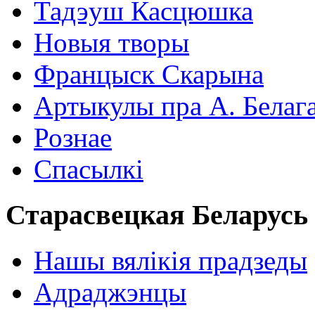
Тадэуш Касцюшка
Новыя творы
Францыск Скарына
Артыкулы пра А. Белаг
Рознае
Спасылкі
Старасвецкая Беларусь
Нашы вялікія прадзеды
Адраджэнцы