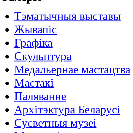
Тэматычныя выставы
Жывапіс
Графіка
Скульптура
Медальернае мастацтва
Мастакі
Паляванне
Архітэктура Беларусі
Сусветныя музеі