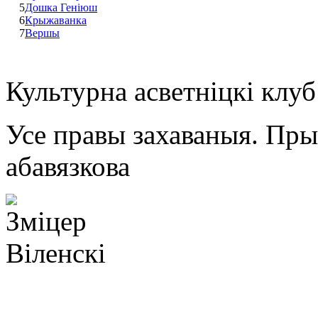
5
Дошка Геніюш
6
Крыжаванка
7
Вершы
Культурна асветнiцкi клу
Усе правы захаваныя. Пр
абавязкова