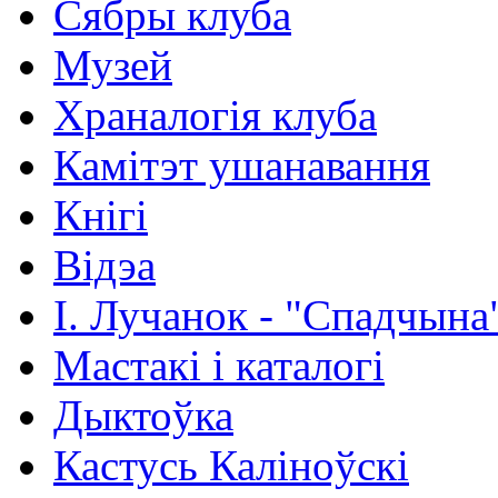
Сябры клуба
Музей
Храналогія клуба
Камітэт ушанавання
Кнігі
Відэа
І. Лучанок - "Спадчына
Мастакі i каталогi
Дыктоўка
Кастусь Каліноўскі