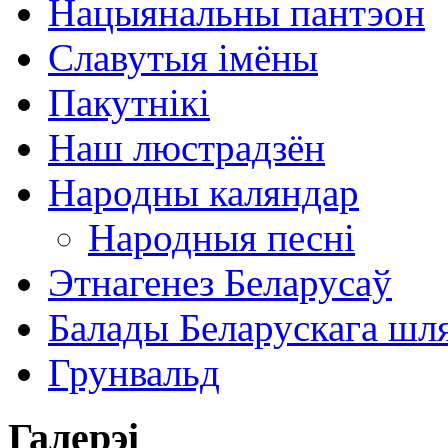
Нацыянальны пантэон
Славутыя імёны
Пакутнікі
Наш люстрадзён
Народны каляндар
Народныя песні
Этнагенез Беларусаў
Балады Беларускага шл
Грунвальд
Галерэі