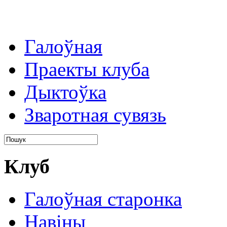
Галоўная
Праекты клуба
Дыктоўка
Зваротная сувязь
Клуб
Галоўная старонка
Навіны