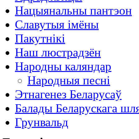
Нацыянальны пантэон
Славутыя імёны
Пакутнікі
Наш люстрадзён
Народны каляндар
Народныя песні
Этнагенез Беларусаў
Балады Беларускага шл
Грунвальд