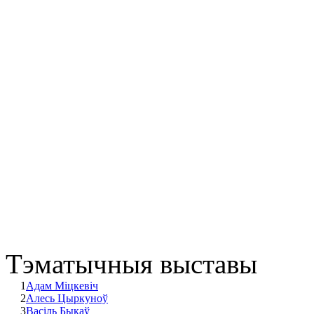
Тэматычныя выставы
1
Адам Міцкевіч
2
Алесь Цыркуноў
3
Васіль Быкаў