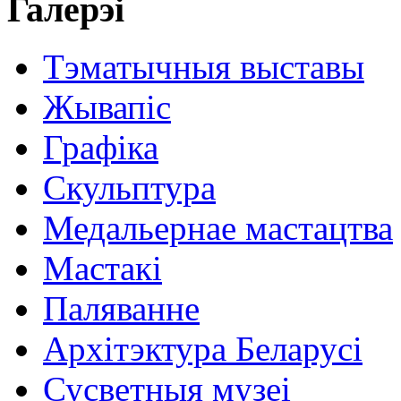
Галерэі
Тэматычныя выставы
Жывапіс
Графіка
Скульптура
Медальернае мастацтва
Мастакі
Паляванне
Архітэктура Беларусі
Сусветныя музеі