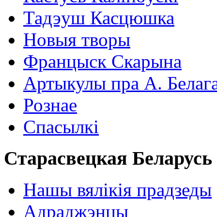
Тадэуш Касцюшка
Новыя творы
Францыск Скарына
Артыкулы пра А. Белаг
Рознае
Спасылкі
Старасвецкая Беларусь
Нашы вялікія прадзеды
Адраджэнцы