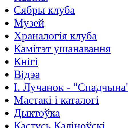
Сябры клуба
Музей
Храналогія клуба
Камітэт ушанавання
Кнігі
Відэа
І. Лучанок - "Спадчына
Мастакі i каталогi
Дыктоўка
Кастусь Каліноўскі