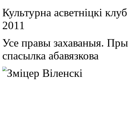
Культурна асветнiцкi клу
2011
Усе правы захаваныя. Пр
спасылка абавязкова