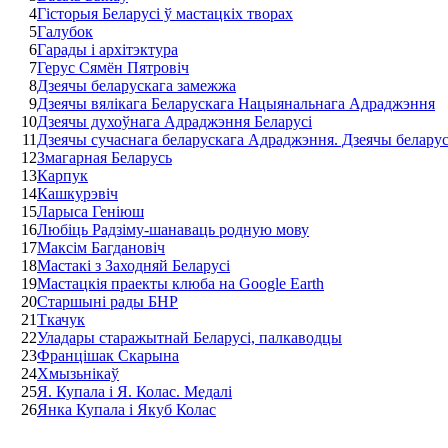
4
Гісторыя Беларусі ў мастацкіх творах
5
Галубок
6
Гарады і архітэктура
7
Герус Сямён Пятровіч
8
Дзеячы беларускага замежжа
9
Дзеячы вялікага Беларускага Нацыянальнага Адраджэння
10
Дзеячы духоўнага Адраджэння Беларусі
11
Дзеячы сучаснага беларускага Адраджэння. Дзеячы белару
12
Змагарная Беларусь
13
Карпук
14
Кашкурэвіч
15
Ларыса Геніюш
16
Любіць Радзіму-шанаваць родную мову
17
Максім Багдановіч
18
Мастакі з Заходняй Беларусі
19
Мастацкія праекты клюба на Google Earth
20
Старшыні рады БНР
21
Ткачук
22
Уладары старажытнай Беларусі, палкаводцы
23
Францішак Скарына
24
Хмызьнікаў
25
Я. Купала і Я. Колас. Медалі
26
Янка Купала і Якуб Колас