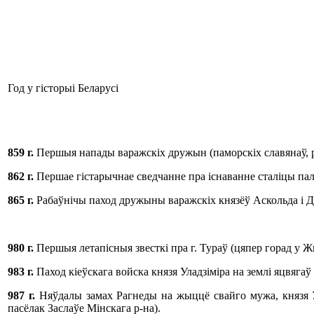
Год у гісторыі Беларусі
859 г
.
Першыя напады варажскіх дружын (паморскіх славянаў, рар
862 г
.
Першае гістарычнае сведчанне пра існаванне сталіцы пал
865 г
.
Рабаўнічы паход дружыны варажскіх князёў Аскольда і Дз
980 г
.
Першыя летапісныя звесткі пра г. Тураў (цяпер горад у Ж
983 г
.
Паход кіеўскага войска князя Уладзіміра на землі яцвягаў
987 г
.
Няўдалы замах Рагнеды на жыццё свайго мужа, князя У
пасёлак Заслаўе Мінскага р-на).