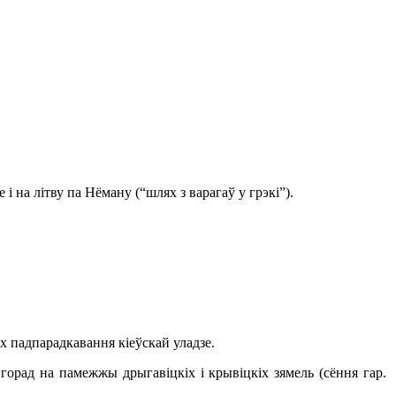
 на літву па Нёману (“шлях з варагаў у грэкі”).
іх падпарадкавання кіеўскай уладзе.
орад на памежжы дрыгавіцкіх і крывіцкіх зямель (сёння гар.