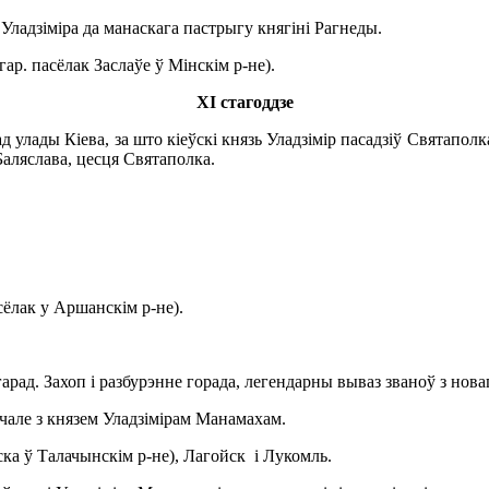
 Уладзіміра да манаскага пастрыгу княгіні Рагнеды.
гар. пасёлак Заслаўе ў Мінскім р-не).
ХІ стагоддзе
 улады Кіева, за што кіеўскі князь Уладзімір пасадзіў Святаполк
Баляслава, цесця Святаполка.
сёлак у Аршанскім р-не).
гарад. Захоп і разбурэнне горада, легендарны вываз званоў з но
 чале з князем Уладзімірам Манамахам.
ка ў Талачынскім р-не), Лагойск і Лукомль.