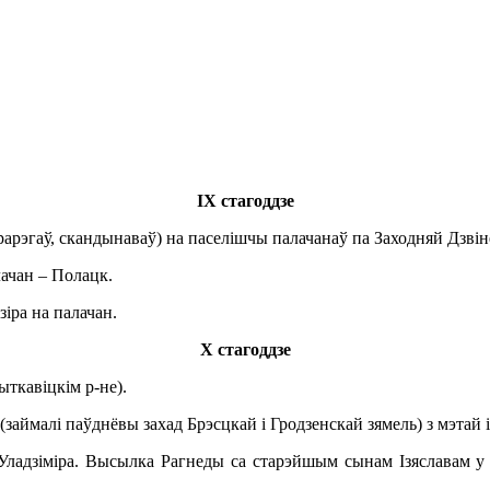
ІХ стагоддзе
эгаў, скандынаваў) на паселішчы палачанаў па Заходняй Дзвіне і
ачан – Полацк.
іра на палачан.
Х стагоддзе
ыткавіцкім р-не).
 (займалі паўднёвы захад Брэсцкай і Гродзенскай зямель) з мэтай 
ладзіміра. Высылка Рагнеды са старэйшым сынам Ізяславам у г