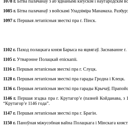
1078 г
.
Бітва палачанаў з аб’яднанымі кіеўскім і наўгародскім в
1085 г
.
Бітва палачанаў з войскамі Уладзіміра Манамаха. Разбур
1097 г
.
Першыя летапісныя звесткі пра г. Пінск.
1102 г
.
Паход полацкага князя Барыса на яцвягаў. Заснаванне г. 
1105 г
.
Утварэнне Полацкай епіскапіі.
1116 г
.
Першыя летапісныя звесткі пра г. Слуцк.
1128 г
.
Першыя летапісныя звесткі пра гарады Гродна і Клецк.
1136 г
.
Першыя летапісныя звесткі пра гарады Крычаў, Прапойс
1146 г
.
Першая згадка пра г. Крутагор’е (пазней Койданава, з
“Крутагор’е 1146 года”.
1147 г
.
Першыя летапісныя звесткі пра г. Брагін.
1150 г
.
Паноўная міжусобная вайна Полацкага і Мінскага княст