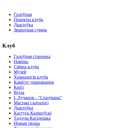
Галоўная
Праекты клуба
Дыктоўка
Зваротная сувязь
Клуб
Галоўная старонка
Навіны
Сябры клуба
Музей
Храналогія клуба
Камітэт ушанавання
Кнігі
Відэа
І. Лучанок - "Спадчына"
Мастакі i каталогi
Дыктоўка
Кастусь Каліноўскі
Тадэуш Касцюшка
Новыя творы