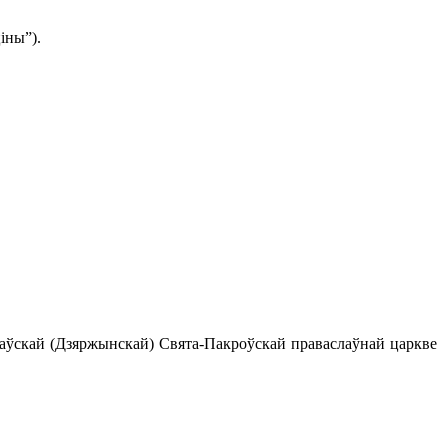
іны”).
данаўскай (Дзяржынскай) Свята-Пакроўскай праваслаўнай царкве