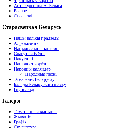
Францыск Скарына
Артыкулы пра А. Белага
Рознае
Спасылкі
Старасвецкая Беларусь
Нашы вялікія прадзеды
Адраджэнцы
Нацыянальны пантэон
Славутыя імёны
Пакутнікі
Наш люстрадзён
Народны каляндар
Народныя песні
Этнагенез Беларусаў
Балады Беларускага шляху
Грунвальд
Галерэі
Тэматычныя выставы
Жывапіс
Графіка
Скульптура