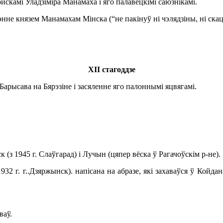
ойскамі Уладзіміра Манамаха і яго палавецкімі саюзнікамі.
энне князем Манамахам Мінска (“не пакінуў ні чэлядзіны, ні скац
ХІІ стагоддзе
Барысава на Бярэзіне і засяленне яго палоннымі яцвягамі.
к (з
1945 г
. Слаўгарад) і Лучын (цяпер вёска ў Рагачоўскім р-не).
1932 г
. г..Дзяржынск). напісана на абразе, які захаваўся ў Кой
ваў.