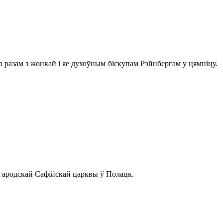
а разам з жонкай і яе духоўным біскупам Рэйнбергам у цямніцу.
вагародскай Сафійскай царквы ў Полацк.