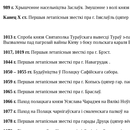
989 г
.
Хрышчэнне насельніцтва Заслаўя.
Змушэнне з волі князя
Канец Х ст.
Першыя летапісныя звесткі пра г. Ізяслаўль (цяпер 
1013 г
.
Спроба князя Святаполка Тураўскага вывесці Тураў з-пад
Вызвалены пад пагрозай вайны Кіеву з боку польскага караля 
1017, 1019 гг.
Першыя летапісныя звесткі пра г. Брэст.
1044 г
.
Першыя летапісныя звесткі пра г. Навагрудак .
1050 – 1055 гг.
Будаўніцтва ў Полацку Сафійскага сабора.
1059 г
.
Першыя летапісныя звесткі пра г. Копысь (цяпер гар. па
1065 г
.
Першыя летапісныя звесткі пра г. Браслаў.
1066 г
.
Паход полацкага князя Усяслава Чарадзея на Вялікі Ноў
1077 г
.
Паход на Полацк чарнігаўскага і смаленскага палкоў на
1078 г
.
Першыя летапісныя звесткі пра гарады Друцк (цяпер вёс