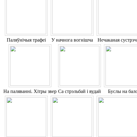
Паляўнічыя трафеі
У начнога вогнішча
Нечаканая сустрэч
На паляванні. Хітры звер
Са стрэльбай і вудай
Буслы на бал