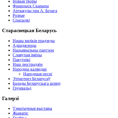
Новыя творы
Францыск Скарына
Артыкулы пра А. Белага
Рознае
Спасылкі
Старасвецкая Беларусь
Нашы вялікія прадзеды
Адраджэнцы
Нацыянальны пантэон
Славутыя імёны
Пакутнікі
Наш люстрадзён
Народны каляндар
Народныя песні
Этнагенез Беларусаў
Балады Беларускага шляху
Грунвальд
Галерэі
Тэматычныя выставы
Жывапіс
Графіка