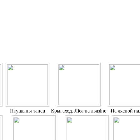
Птушыны танец
Крыгаход. Ліса на льдзіне
На лясной па