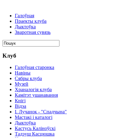
Галоўная
Праекты клуба
Дыктоўка
Зваротная сувязь
Клуб
Галоўная старонка
Навіны
Сябры клуба
Музей
Храналогія клуба
Камітэт ушанавання
Кнігі
Відэа
І. Лучанок - "Спадчына"
Мастакі i каталогi
Дыктоўка
Кастусь Каліноўскі
Тадэуш Касцюшка