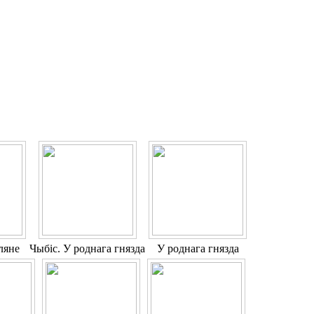
ляне
Чыбіс. У роднага гнязда
У роднага гнязда