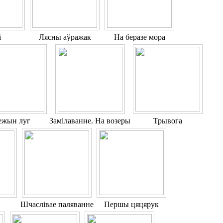
і
Лясны аўражак
На беразе мора
ежын луг
Замілаванне. На возеры
Трывога
Шчаслівае паляванне
Першы цяцярук