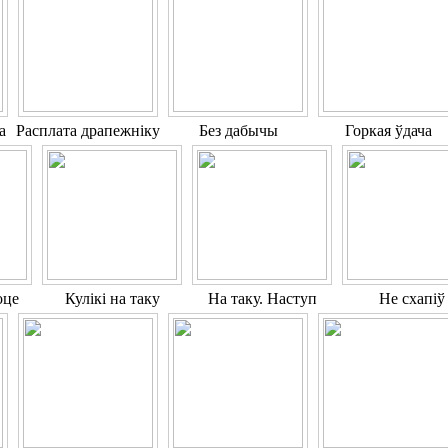
а
Расплата драпежніку
Без дабычы
Горкая ўдача
оце
Кулікі на таку
На таку. Наступ
Не схапіў