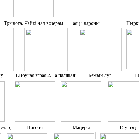
Трывога. Чайкі над возерам
аяц і вароны
Нырк
ку
1.Воўчая зграя 2.На палявані
Бежын луг
Б
ечар)
Пагоня
Мацёры
Глушэц