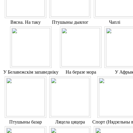
Вясна. На таку
Птушыны дыялог
Чаплі
У Белавежскім запаведніку
На беразе мора
У Афры
Птушыны базар
Ляцела цяцера
Спорт (Нядзельны в