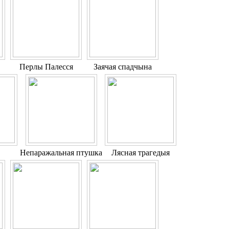
Перлы Палесся
Заячая спадчына
Непаражальная птушка
Лясная трагедыя