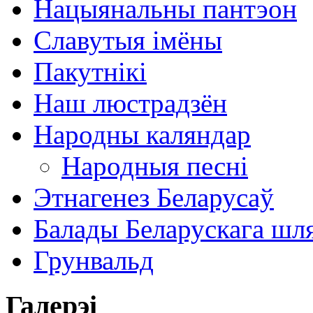
Нацыянальны пантэон
Славутыя імёны
Пакутнікі
Наш люстрадзён
Народны каляндар
Народныя песні
Этнагенез Беларусаў
Балады Беларускага шл
Грунвальд
Галерэі