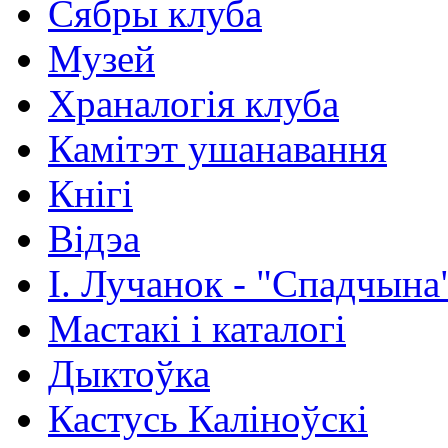
Сябры клуба
Музей
Храналогія клуба
Камітэт ушанавання
Кнігі
Відэа
І. Лучанок - "Спадчына
Мастакі i каталогi
Дыктоўка
Кастусь Каліноўскі