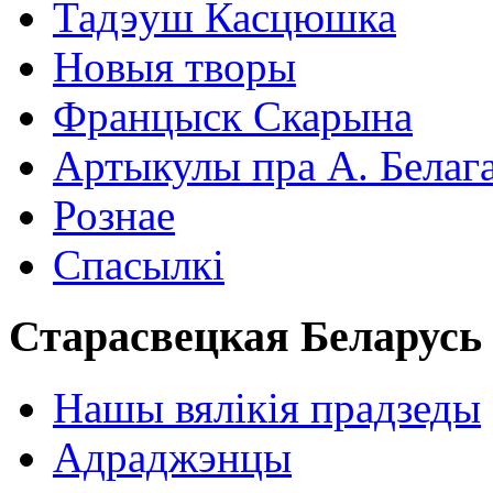
Тадэуш Касцюшка
Новыя творы
Францыск Скарына
Артыкулы пра А. Белаг
Рознае
Спасылкі
Старасвецкая Беларусь
Нашы вялікія прадзеды
Адраджэнцы