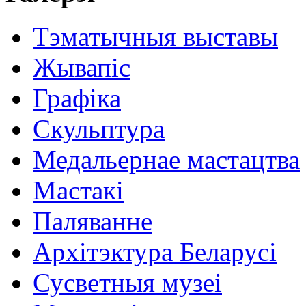
Тэматычныя выставы
Жывапіс
Графіка
Скульптура
Медальернае мастацтва
Мастакі
Паляванне
Архітэктура Беларусі
Сусветныя музеі