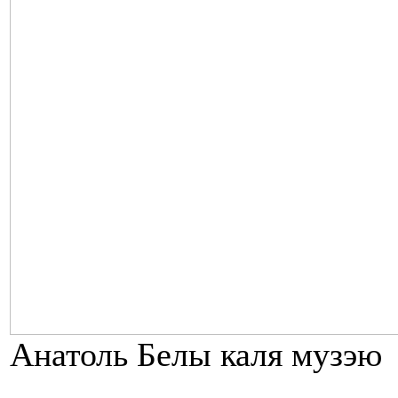
Анатоль Белы каля музэю