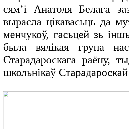
сям’і Анатоля Белага з
вырасла цікавасьць да м
менчукоў, гасьцей зь іншы
была вялікая група нас
Старадароскага раёну, т
школьнікаў Старадароскай