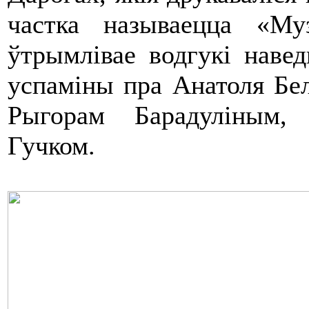
частка называецца «Му
ўтрымлівае водгукі наве
успаміны пра Анатоля Бе
Рыгорам Барадуліным,
Гучком.