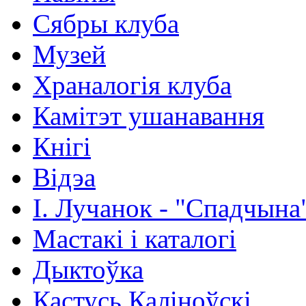
Сябры клуба
Музей
Храналогія клуба
Камітэт ушанавання
Кнігі
Відэа
І. Лучанок - "Спадчына
Мастакі i каталогi
Дыктоўка
Кастусь Каліноўскі