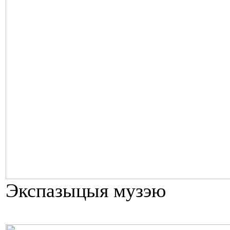
Экспазыцыя музэю