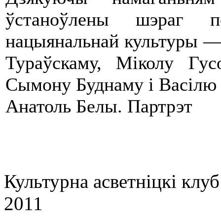
ўстаноўлены шэраг п
нацыянальнай культуры —
Тураўскаму, Міколу Гус
Сымону Буднаму і Васілю 
Анатоль Белы. Партрэт
Культурна асветнiцкi клу
2011