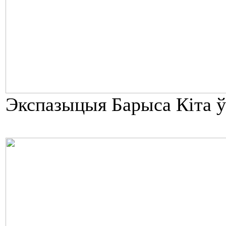
Экспазыцыя Барыса Кіта ў