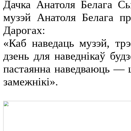
Дачка Анатоля Белага Сь
музэй Анатоля Белага п
Дарогах:
«Каб наведаць музэй, трэ
дзень для наведнікаў будз
пастаянна наведваюць — шк
замежнікі».