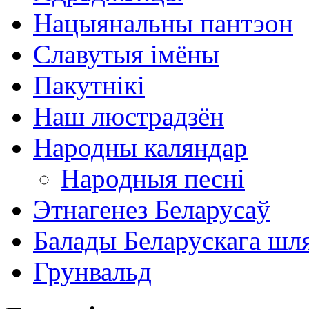
Нацыянальны пантэон
Славутыя імёны
Пакутнікі
Наш люстрадзён
Народны каляндар
Народныя песні
Этнагенез Беларусаў
Балады Беларускага шл
Грунвальд