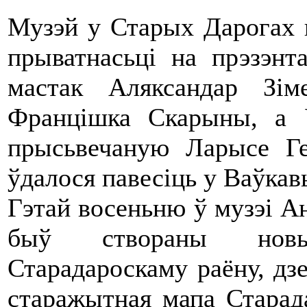
Музэй у Старых Дарогах 
прыватнасьці на прэзэнт
мастак Аляксандар Зі
Францішка Скарыны, а 
прысьвечаную Ларысе Г
ўдалося павесіць у Ваўкавы
Гэтай восеньню ў музэі А
быў створаны новы
Старадароскаму раёну, дзе
старажытная мапа Старад