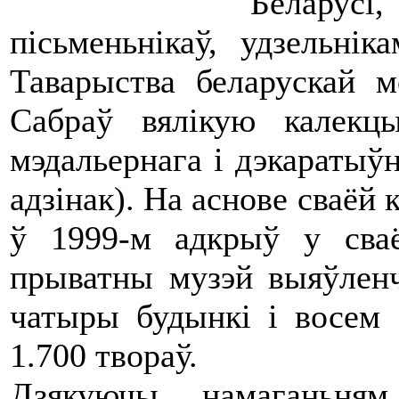
Белару
пісьменьнікаў, удзельні
Таварыства беларускай 
Сабраў вялікую калекцы
мэдальернага і дэкаратыўн
адзінак). На аснове сваёй 
ў 1999-м адкрыў у сва
прыватны музэй выяўленч
чатыры будынкі і восем з
1.700 твораў.
Дзякуючы намаганьн