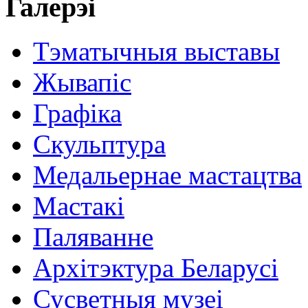
Галерэі
Тэматычныя выставы
Жывапіс
Графіка
Скульптура
Медальернае мастацтва
Мастакі
Паляванне
Архітэктура Беларусі
Сусветныя музеі