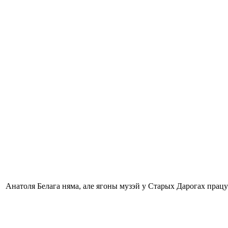
Анатоля Белага няма, але ягоны музэй у Старых Дарогах працу