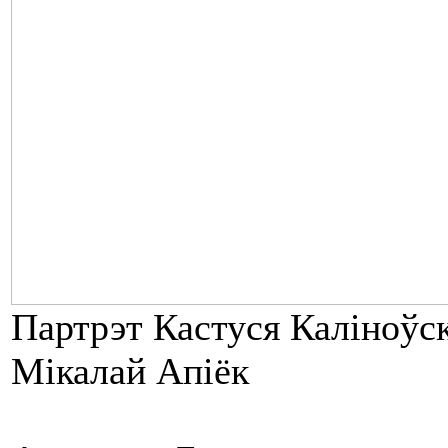
Партрэт Кастуся Каліноўск
Мікалай Апіёк