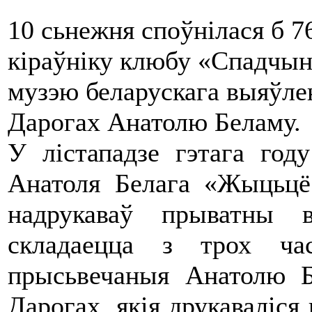
10 сьнежня споўнілася б 
кіраўніку клюбу «Спадчын
музэю беларускага выяўле
Дарогах Анатолю Беламу.
У лістападзе гэтага год
Анатоля Белага «Жыцьцё
надрукаваў прыватны 
складаецца з трох ча
прысьвечаныя Анатолю 
Дарогах, якія друкаваліся