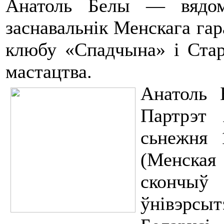
Анатоль Белы — вядом
заснавальнік Менскага гар
клюбу «Спадчына» і Стар
мастацтва.
Анатоль 
Партрэт 
сьнежня 
(Менская
скончы
ўнівэрсыт