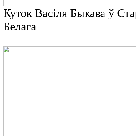
Куток Васіля Быкава ў Ста
Белага