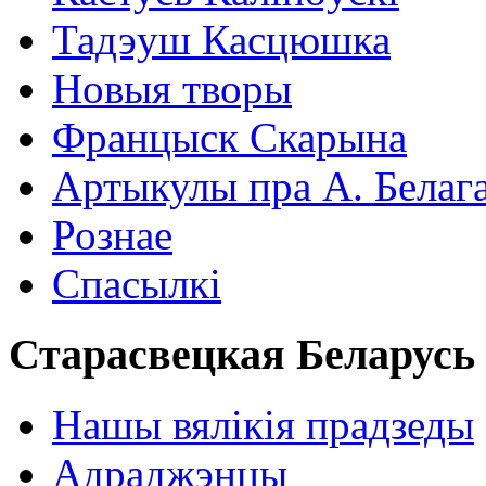
Тадэуш Касцюшка
Новыя творы
Францыск Скарына
Артыкулы пра А. Белаг
Рознае
Спасылкі
Старасвецкая Беларусь
Нашы вялікія прадзеды
Адраджэнцы