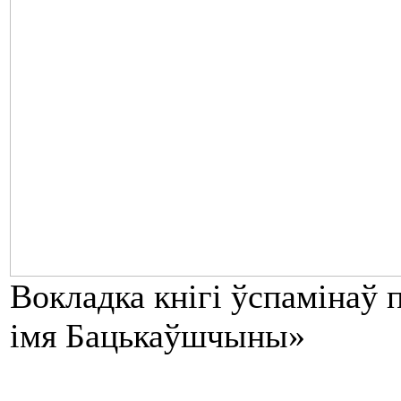
Вокладка кнігі ўспамінаў
імя Бацькаўшчыны»