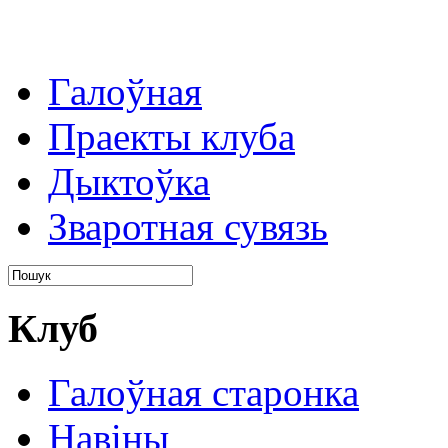
Галоўная
Праекты клуба
Дыктоўка
Зваротная сувязь
Клуб
Галоўная старонка
Навіны