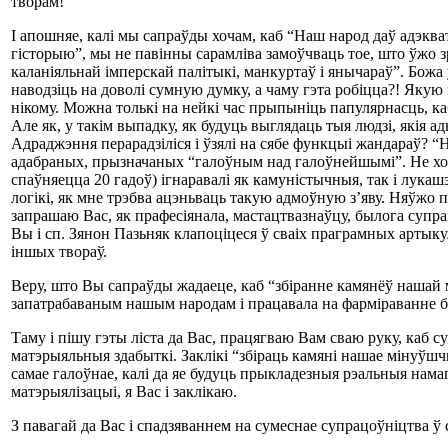
творам!
І апошняе, калі мы сапраўды хочам, каб “Наш народ даў адэкв
гісторыю”, мы не павінны сарамліва замоўчваць тое, што ўжо зр
каланіяльнай імперскай палітыкі, манкуртаў і янычараў”. Божа
наводзіць на доволі сумную думку, а чаму гэта робіцца?! Яку
нікому. Можна толькі на нейкі час прыпыніць папулярнасць, ка
Але як, у такім выпадку, як будуць выглядаць тыя людзі, якія
Адраджэння перарадзіліся і ўзялі на сябе функцыі жандараў? “
адабраных, прызначаных “галоўным над галоўнейшымі”. Не хоча
спаўняецца 20 гадоў) ігнаравалі як камуністычныя, так і лука
логікі, як мне трэбва ацэньваць такую адмоўную з’яву. Няўжо п
запрашаю Вас, як прафесіянала, мастацтвазнаўцу, былога супра
Вы і сп. Зянон Пазьняк клапоціцеся ў сваіх праграмных артыкул
іншых твораў.
Веру, што Вы сапраўды жадаеце, каб “збіранне камянёў нашай 
запатрабаваным нашым народам і працавала на фарміраванне б
Таму і пішу гэты ліста да Вас, працягваю Вам сваю руку, каб с
матэрыяльныя здабыткі. Заклікі “збіраць камяні нашае мінуўшчы
самае галоўнае, калі да яе будуць прыкладезныя рэальныя намаг
матэрыялізацыі, я Вас і заклікаю.
З павагай да Вас і спадзяваннем на сумеснае супрацоўніцтва 