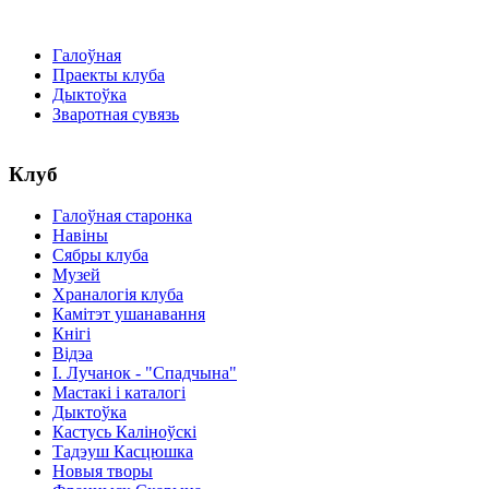
Галоўная
Праекты клуба
Дыктоўка
Зваротная сувязь
Клуб
Галоўная старонка
Навіны
Сябры клуба
Музей
Храналогія клуба
Камітэт ушанавання
Кнігі
Відэа
І. Лучанок - "Спадчына"
Мастакі i каталогi
Дыктоўка
Кастусь Каліноўскі
Тадэуш Касцюшка
Новыя творы