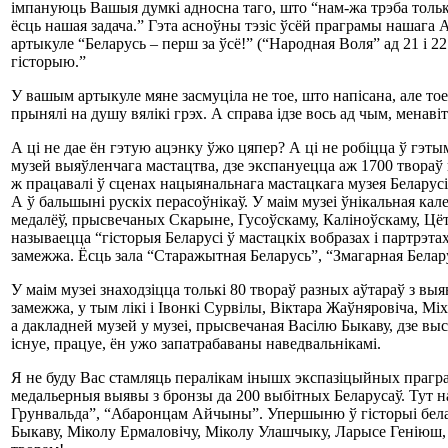
імпануюць Вашыя думкі адносна таго, што “нам-жа трэба тольк
ёсць нашая задача.” Гэта асноўны тэзіс ўсёй праграмы нашага
артыкуле “Беларусь – перш за ўсё!” (“Народная Воля” ад 21 і 2
гісторыю.”
У вашым артыкуле мяне засмуціла не тое, што напісана, але тое,
прынялі на душу вялікі грэх. А справа ідзе вось ад чым, мен
А ці не дае ён гэтую ацэнку ўжо цяпер? А ці не робіцца ў гэ
музей выяўленчага мастацтва, дзе экспануецца аж 1700 твораў в
ж працавалі ў сценах нацыянальнага мастацкага музея Беларусі) 
А ў бальшыні рускіх перасоўнікаў. У маім музеі ўнікальная кал
медалёў, прысвечаных Скарыне, Гусоўскаму, Каліноўскаму, Цётц
называецца “гісторыя Беларусі ў мастацкіх вобразах і партрэт
замежжа. Ёсць зала “Старажытная Беларусь”, “Змагарная Белар
У маім музеі знаходзіцца толькі 80 твораў разных аўтараў з вы
замежжа, у тым лікі і Івонкі Сурвілы, Віктара Жаўняровіча, М
а дакладней музей у музеі, прысвечаная Васілю Быкаву, дзе вы
існуе, працуе, ён ужо запатрабаваны наведвальнікамі.
Я не буду Вас стамляць пералікам інышх экспазіцыйных праграм
медальерныя выявы з бронзы да 200 выбітных Беларусаў. Тут н
Грунвальда”, “Абаронцам Айчыны”. Упершыню ў гісторыі белар
Быкаву, Міколу Ермаловічу, Міколу Улашчыку, Ларысе Геніюш, 