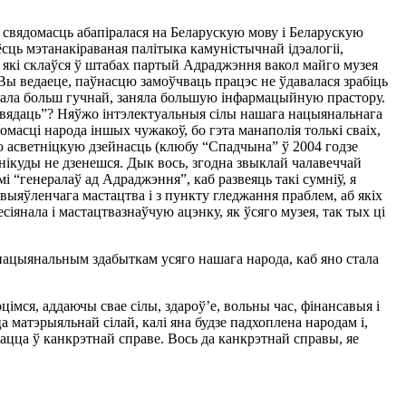
 свядомасць абапіралася на Беларускую мову і Беларускую
ёсць мэтанакіраваная палітыка камуністычнай ідэалогіі,
, які склаўся ў штабах партый Адраджэння вакол майго музея
Вы ведаеце, паўнасцю замоўчваць працэс не ўдавалася зрабіць
 стала больш гучнай, заняла большую інфармацыйную прастору.
спавядаць”? Няўжо інтэлектуальныя сілы нашага нацыянальнага
масці народа іншых чужакоў, бо гэта манаполія толькі сваіх,
ю асветніцкую дзейнасць (клюбу “Спадчына” ў 2004 годзе
 нікуды не дзенешся. Дык вось, згодна звыклай чалавеччай
і “генералаў ад Адраджэння”, каб развеяць такі сумніў, я
выяўленчага мастацтва і з пункту гледжання праблем, аб якіх
іянала і мастацтвазнаўчую ацэнку, як ўсяго музея, так тых ці
 нацыянальным здабыткам усяго нашага народа, каб яно стала
цімся, аддаючы свае сілы, здароў’е, вольны час, фінансавыя і
а матэрыяльнай сілай, калі яна будзе падхоплена народам і,
вацца ў канкрэтнай справе. Вось да канкрэтнай справы, яе