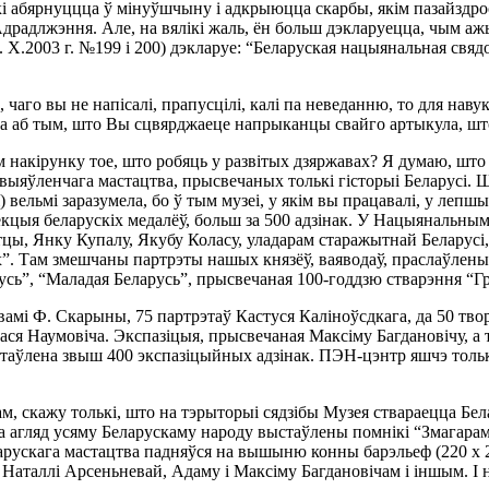
і абярнуццца ў мінуўшчыну і адкрыюцца скарбы, якім пазайздро
 Адрадлжэння. Але, на вялікі жаль, ён больш дэкларуецца, чым а
2. Х.2003 г. №199 і 200) дэкларуе: “Беларуская нацыянальная св
 чаго вы не напісалі, прапусцілі, калі па неведанню, то для наву
авіта аб тым, што Вы сцвярджаеце напрыканцы свайго артыкула, ш
тым накірунку тое, што робяць у развітых дзяржавах? Я думаю, ш
ыяўленчага мастацтва, прысвечаных толькі гісторыі Беларусі. Шт
вельмі заразумела, бо ў тым музеі, у якім вы працавалі, у лепшыя 
екцыя беларускіх медалёў, больш за 500 адзінак. У Нацыянальным м
ы, Янку Купалу, Якубу Коласу, уладарам старажытнай Беларусі, д
ах”. Там змешчаны партрэты нашых князёў, ваяводаў, праслаўлены
усь”, “Маладая Беларусь”, прысвечаная 100-годдзю стварэння “Г
явамі Ф. Скарыны, 75 партрэтаў Кастуся Каліноўсдкага, да 50 тво
іхася Наумовіча. Экспазіцыя, прысвечаная Максіму Багдановічу, а
стаўлена звыш 400 экспазіцыйных адзінак. ПЭН-цэнтр яшчэ толькі
, скажу толькі, што на тэрыторыі сядзібы Музея ствараецца Бел
а агляд усяму Беларускаму народу выстаўлены помнікі “Змагарам 
ускага мастацтва падняўся на вышыню конны барэльеф (220 х 200
Наталлі Арсеньневай, Адаму і Максіму Багдановічам і іншым. І 