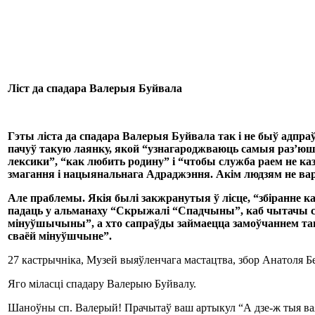
Ліст да спадара Валерыя Буйвала
Гэты ліста да спадара Валерыя Буйвала так і не быў адпраў
пачуў такую лаянку, якой “узнагароджваюць самыя раз’юш
лексики
”, “как любить родину” і “
чтобы служба раем не ка
змагання і нацыянальнага Адраджэння. Акім людзям не варт
Але
праблемы. Якія былі закжранутыя ў лісце, “збіранне
падаць у альманаху “Скрыжалі “Спадчыны”, каб чытачы самі
мінуўшычыны”, а хто сапраўды займаецца замоўчаннем таго,
сваёй мінуўшчыне”.
27 кастрычніка, Музей выяўленчага мастацтва, збор Анатоля Бе
Яго міласці спадару Валерыю Буйвалу.
Шаноўны сп. Валерый! Прачытаў ваш артыкул “А дзе-ж тыя ва