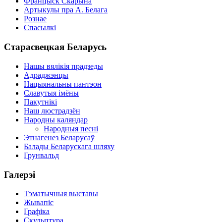
Францыск Скарына
Артыкулы пра А. Белага
Рознае
Спасылкі
Старасвецкая Беларусь
Нашы вялікія прадзеды
Адраджэнцы
Нацыянальны пантэон
Славутыя імёны
Пакутнікі
Наш люстрадзён
Народны каляндар
Народныя песні
Этнагенез Беларусаў
Балады Беларускага шляху
Грунвальд
Галерэі
Тэматычныя выставы
Жывапіс
Графіка
Скульптура