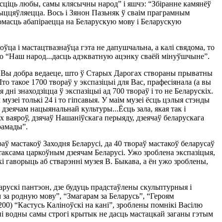
сціць любы, самы клясычны народ” і яшчэ: “Збіранне камянёў
жыццяўляецца. Вось і Зянон Пазьняк ў сваім праграмным
ядомасць абапіраецца на Беларускую мову і Беларускую
коўца і мастацтвазнаўца гэта не дапушчальна, а калі свядома, то
то “Наш народ...дасць адэкватную ацэнку сваёй мінуўшчыне”.
то Вы добра ведаеце, што ў Старых Дарогах створаны прыватны
о такое 1700 твораў у экспазіцыі для Вас, прафесіянала (а вы
дні знаходзіцца ў экспазіцыі ад 700 твораў і то не Беларускіх.
узеі толькі 24 і то гіпсавыя. У маім музеі ёсць цэлыя стэнды
зеячам нацыянальнай культуры...Ёсць зала, якая так і
х ваяроў, дзячаў Нашаніўскага перыяду, дзеячаў беларускага
рамады”.
раў мастакоў Заходня Беларусі, да 40 твораў мастакоў беларусаў
 таксама царкоўным дзеячам Беларусі. Ужо зроблена экспазіцыя,
 гаворыць аб стварэнні музея В. Быкава, а ён ужо зроблены,
арускі пантэон, дзе будуць прадстаўлены скульптурныя і
за родную мову”, “Змагарам за Беларусь”, “Героям
) “Кастусь Каліноўскі на кані”, зроблены помнікі Васілю
ні водны самы строгі крытык не дасць мастацкай заганы гэтым