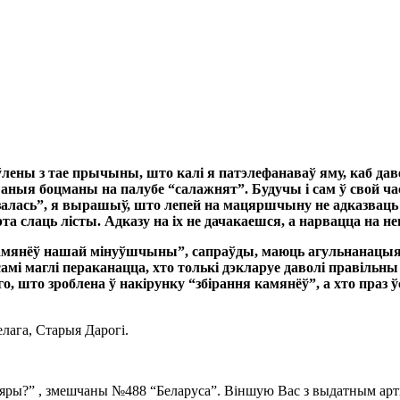
лены з тае прычыны, што калі я патэлефанаваў яму, каб даве
аныя боцманы на палубе “салажнят”. Будучы і сам ў свой ча
залась
”, я вырашыў, што лепей на мацяршчыну не адказваць 
а слаць лісты. Адказу на іх не дачакаешся, а нарвацца на н
 камянёў нашай мінуўшчыны”, сапраўды, маюць агульнанацыя
 маглі пераканацца, хто толькі дэкларуе даволі правільны т
 што зроблена ў накірунку “збірання камянёў”, а хто праз ў
лага, Старыя Дарогі.
яры?” , змешчаны №488 “Беларуса”. Віншую Вас з выдатным арт