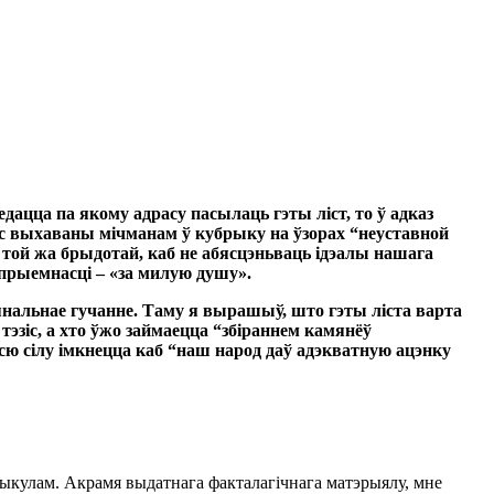
дацца па якому адрасу пасылаць гэты ліст, то ў адказ
с выхаваны мічманам ў кубрыку на ўзорах “
неуставной
той жа брыдотай, каб не абясцэньваць ідэалы нашага
епрыемнасці –
«за милую душу».
нальнае гучанне. Таму я вырашыў, што гэты ліста варта
эзіс, а хто ўжо займаецца “збіраннем камянёў
сю сілу імкнецца каб “наш народ даў адэкватную ацэнку
ыкулам. Акрамя выдатнага факталагічнага матэрыялу, мне