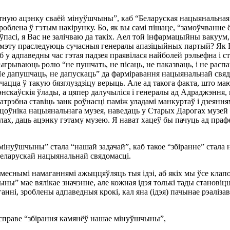
атную ацэнку сваёй мінуўшчыны”, каб “Беларуская нацыянальная
облена ў гэтым накірунку. Бо, як вы самі пішаце, “замоўчванне 
 ўпасі, я Вас не залічваю да такіх. Аел той інфармацыйны вакуум
ю мэту праследуюць сучасныя генералы апазіцыйных партый? Як 
б у адпаведны час гэтая падзея праявілася найболей рэльефна і
 адыгрываюць ролю “не пушчать, не пісаць, не паказваць, і не ра
Не дапушчаць, не дапускаць” да фарміравання нацыянальнай свядо
цца ў такую бязглуздзіцу верыць. Але ад такога факта, што ма
шэнскаўскія ўлады, а цяпер далучыліся і генералы ад Адраджэння,
атрэбна ставіць занк роўнасці паміж уладамі манкуртаў і дзеянням
цоўніка нацыянальнага музея, наведаць у Старых Дарогах музей 
ах, даць ацэнку гэтаму музею. Я нават хацеў бы пачуць ад прафес
мінуўшчыны” стала “нашай задачай”, каб такое “збіранне” стала
еларускай нацыянальнай свядомасці.
умеснымі намаганнямі ажыццяўляць тыя ідэі, аб якіх мы ўсе клапо
ны” мае вялікае значэнне, але кожная ідэя толькі тады становіцц
анні, зроблены адпаведныя крокі, кал яна (ідэя) пачынае рэаліза
ў справе “збірання камянёў нашае мінуўшчыны”,