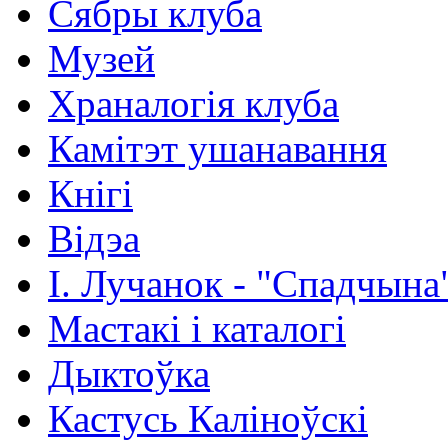
Сябры клуба
Музей
Храналогія клуба
Камітэт ушанавання
Кнігі
Відэа
І. Лучанок - "Спадчына
Мастакі i каталогi
Дыктоўка
Кастусь Каліноўскі