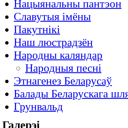
Нацыянальны пантэон
Славутыя імёны
Пакутнікі
Наш люстрадзён
Народны каляндар
Народныя песні
Этнагенез Беларусаў
Балады Беларускага шл
Грунвальд
Галерэі