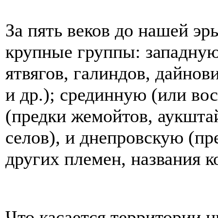
За пять веков до нашей эр
крупные группы: западную
ятвягов, галиндов, дайнов
и др.); срединную (или во
(предки жемойтов, аукштай
селов), и днепровскую (пр
других племен, названия к
Что касается территории н