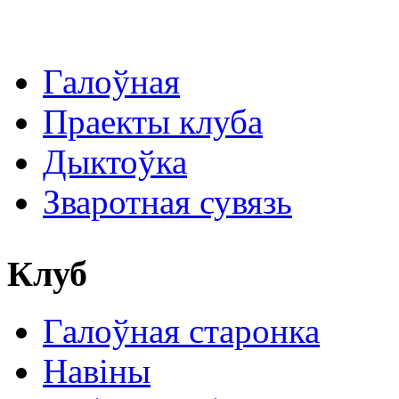
Галоўная
Праекты клуба
Дыктоўка
Зваротная сувязь
Клуб
Галоўная старонка
Навіны