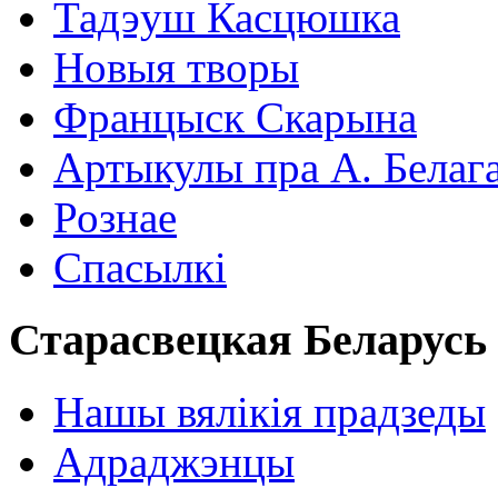
Тадэуш Касцюшка
Новыя творы
Францыск Скарына
Артыкулы пра А. Белаг
Рознае
Спасылкі
Старасвецкая Беларусь
Нашы вялікія прадзеды
Адраджэнцы