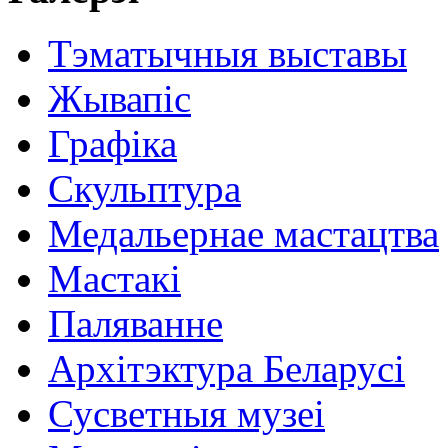
Тэматычныя выставы
Жывапіс
Графіка
Скульптура
Медальернае мастацтва
Мастакі
Паляванне
Архітэктура Беларусі
Сусветныя музеі