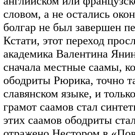
английском или французск
словом, а не остались око
болгар не был завершен пе
Кстати, этот переход прос
академика Валентина Янин
сначала местные саамы, к
ободриты Рюрика, точно т
славянском языке, и тольк
грамот саамов стал синтет
этих саамов ободриты стал
отражено Нестором в «Пов